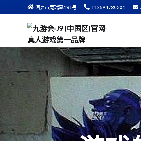
酒泉市尾瑞墓181号
+13594780201