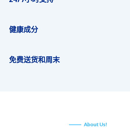
健康成分
免费送货和周末
About Us!