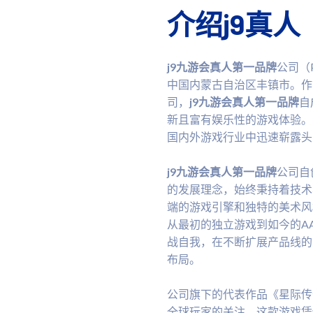
介绍j9真人
j9九游会真人第一品牌
公司（P
中国内蒙古自治区丰镇市。作
司，
j9九游会真人第一品牌
自
新且富有娱乐性的游戏体验。
国内外游戏行业中迅速崭露头
j9九游会真人第一品牌
公司自
的发展理念，始终秉持着技术
端的游戏引擎和独特的美术风
从最初的独立游戏到如今的A
战自我，在不断扩展产品线的
布局。
公司旗下的代表作品《星际传
全球玩家的关注。这款游戏凭