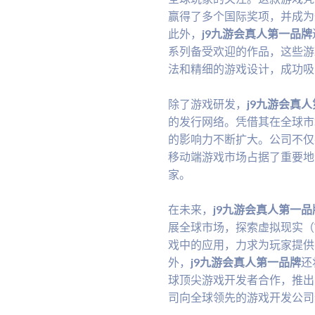
赢得了多个国际奖项，并成为
此外，
j9九游会真人第一品牌
系列备受欢迎的作品，这些游
法和精细的游戏设计，成功吸
除了游戏研发，
j9九游会真
的发行网络。凭借其在全球市
的影响力不断扩大。公司不仅
移动端游戏市场占据了重要地
家。
在未来，
j9九游会真人第一品
展全球市场，探索虚拟现实（
戏中的应用，力求为玩家提供
外，
j9九游会真人第一品牌
还
球顶尖游戏开发者合作，推出
司向全球领先的游戏开发公司