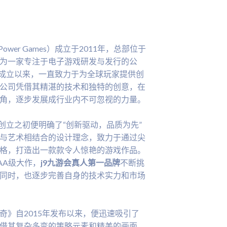
ower Games）成立于2011年，总部位于
为一家专注于电子游戏研发与发行的公
成立以来，一直致力于为全球玩家提供创
公司凭借其精湛的技术和独特的创意，在
角，逐步发展成行业内不可忽视的力量。
创立之初便明确了“创新驱动，品质为先”
与艺术相结合的设计理念，致力于通过尖
格，打造出一款款令人惊艳的游戏作品。
AA级大作，
j9九游会真人第一品牌
不断挑
同时，也逐步完善自身的技术实力和市场
奇》自2015年发布以来，便迅速吸引了
借其复杂多变的策略元素和精美的画面，