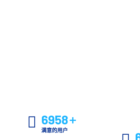
6958
+
满意的用户