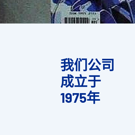
我们公司
成立于
1975年