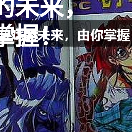
的未来，
掌握！