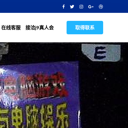
在线客服
接洽j9真人会
取得联系